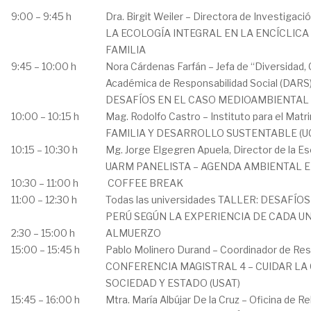
9:00 – 9:45 h
Dra. Birgit Weiler – Directora de Investi
LA ECOLOGÍA INTEGRAL EN LA ENCÍCLICA 
FAMILIA
9:45 – 10:00 h
Nora Cárdenas Farfán – Jefa de “Diversidad, 
Académica de Responsabilidad Social (DA
DESAFÍOS EN EL CASO MEDIOAMBIENTAL
10:00 – 10:15 h
Mag. Rodolfo Castro – Instituto para el Mat
FAMILIA Y DESARROLLO SUSTENTABLE (U
10:15 – 10:30 h
Mg. Jorge Elgegren Apuela, Director de la E
UARM PANELISTA – AGENDA AMBIENTAL EN
10:30 – 11:00 h
COFFEE BREAK
11:00 – 12:30 h
Todas las universidades TALLER: DESAFÍ
PERÚ SEGÚN LA EXPERIENCIA DE CADA U
2:30 – 15:00 h
ALMUERZO
15:00 – 15:45 h
Pablo Molinero Durand – Coordinador de Resp
CONFERENCIA MAGISTRAL 4 – CUIDAR LA
SOCIEDAD Y ESTADO (USAT)
15:45 – 16:00 h
Mtra. María Albújar De la Cruz – Oficina de 