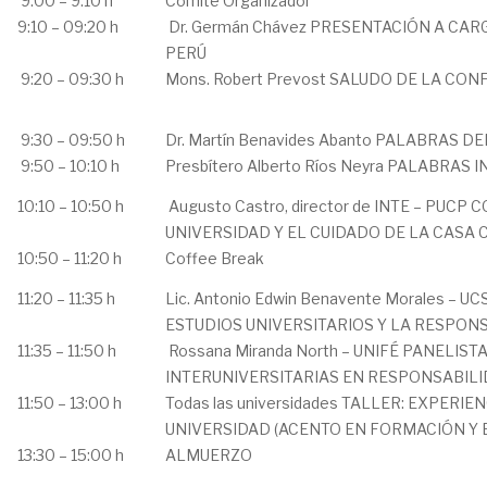
9:00 – 9:10 h
Comité Organizador
9:10 – 09:20 h
Dr. Germán Chávez PRESENTACIÓN A CA
PERÚ
9:20 – 09:30 h
Mons. Robert Prevost SALUDO DE LA CO
9:30 – 09:50 h
Dr. Martín Benavides Abanto PALABRAS
9:50 – 10:10 h
Presbítero Alberto Ríos Neyra PALABRA
10:10 – 10:50 h
Augusto Castro, director de INTE – PUCP
UNIVERSIDAD Y EL CUIDADO DE LA CASA
10:50 – 11:20 h
Coffee Break
11:20 – 11:35 h
Lic. Antonio Edwin Benavente Morales – 
ESTUDIOS UNIVERSITARIOS Y LA RESPON
11:35 – 11:50 h
Rossana Miranda North – UNIFÉ PANELIS
INTERUNIVERSITARIAS EN RESPONSABILI
11:50 – 13:00 h
Todas las universidades TALLER: EXPERI
UNIVERSIDAD (ACENTO EN FORMACIÓN Y 
13:30 – 15:00 h
ALMUERZO