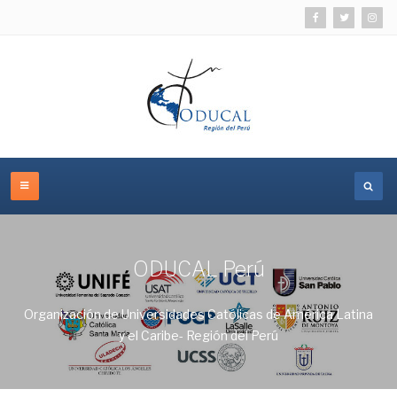
ODUCAL Perú
Organización de Universidades Católicas de América Latina
y el Caribe- Región del Perú