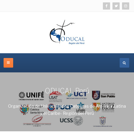
ODUCAL Perú
Organización de Universidades Católicas de América Latina
y el Caribe- Región del Perú