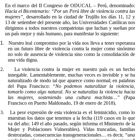
En el marco del II Congreso de ODUCAL – Perú, denominado:
Hacia el Bicentenario: “Por un Perú libre de violencia contra las
mujeres”,
desarrollado en la ciudad de Trujillo los días 11, 12 y
13 de setiembre del presente año, las Universidades Católicas nos
dirigimos a todos nuestros compatriotas que luchan y sueñan por
un país mejor y más humano, para manifestar lo siguiente:
1.
Nuestro leal compromiso por la vida nos lleva a tener esperanza
en un futuro libre de violencia contra la mujer como sinónimo
no solo de ausencia de violencia sino como la consolidación de
una vida digna.
2.
La violencia contra la mujer en nuestro país es un hecho
innegable. Lamentablemente, muchas veces es invisible y se ha
naturalizado de modo tal que aparece como normal; en palabras
del Papa Francisco:
“No podemos naturalizar la violencia,
tomarlo como algo natural. No se naturaliza la violencia hacia
las mujeres, sosteniendo una cultura machista…”
(Papa
Francisco en Puerto Maldonado, 19 de enero de 2018).
3.
La peor expresión de esta violencia es el feminicidio, como lo
muestran los datos que tenemos a la fecha (119 casos en lo que
va del año; 149 el año pasado, según informa el Ministerio de la
Mujer y Poblaciones Vulnerables). Vidas truncadas, familias
destrozadas, consecuencias transgeneracionales… es decir,
“una