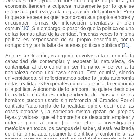
Laudato si’
nos ayuda a darnos cuenta que “La política y la
economía tienden a culparse mutuamente por lo que se
refiere a la pobreza y a la degradación del ambiente. Pero
lo que se espera es que reconozcan sus propios errores y
encuentren formas de interacción orientadas al bien
común”
[10]
. Sin embargo, a pesar de que la política es una
de las formas altas de la caridad, “muchas veces la misma
política es responsable de su propio descrédito, por la
corrupción y por la falta de buenas políticas públicas”
[11]
.
Ante esta situación, es urgente devolver a la economía la
capacidad de contemplar y respetar la naturaleza, de
contemplar al otro como un ser humano, y de ver a la
naturaleza como una casa común. Esto ocurrirá, siendo
universidades, si reflexionamos sobre la justa autonomía
de las realidades temporales como la ciencia, la economía
o la política. Autonomía de lo temporal no quiere decir que
la realidad creada es independiente de Dios y que los
hombres pueden usarla sin referencia al Creador. Por el
contrario “autonomía de la realidad quiere decir que las
cosas creadas y la sociedad misma gozan de propias
leyes y valores, que el hombre ha de descubrir, emplear y
ordenar poco a poco. […] Por ello, la investigación
metódica en todos los campos del saber, si está realizada
de una forma auténticamente científica y conforme a las