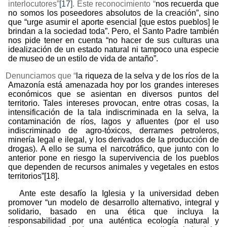
interlocutores”
[17]
. Este reconocimiento “
nos recuerda que
no somos los poseedores absolutos de la creación”, sino
que “urge asumir el aporte esencial [que estos pueblos] le
brindan a la sociedad toda”. Pero, el Santo Padre también
nos pide tener en cuenta “no hacer de sus culturas una
idealización de un estado natural ni tampoco una especie
de museo de un estilo de vida de antaño”.
Denunciamos que “
la riqueza de la selva y de los ríos de la
Amazonía está amenazada hoy por los grandes intereses
económicos que se asientan en diversos puntos del
territorio. Tales intereses provocan, entre otras cosas, la
intensificación de la tala indiscriminada en la selva, la
contaminación de ríos, lagos y afluentes (por el uso
indiscriminado de agro-tóxicos, derrames petroleros,
minería legal e ilegal, y los derivados de la producción de
drogas). A ello se suma el narcotráfico, que junto con lo
anterior pone en riesgo la supervivencia de los pueblos
que dependen de recursos animales y vegetales en estos
territorios”
[18]
.
Ante este desafío la Iglesia y la universidad deben
promover “un modelo de desarrollo alternativo, integral y
solidario, basado en una ética que incluya la
responsabilidad por una auténtica ecología natural y