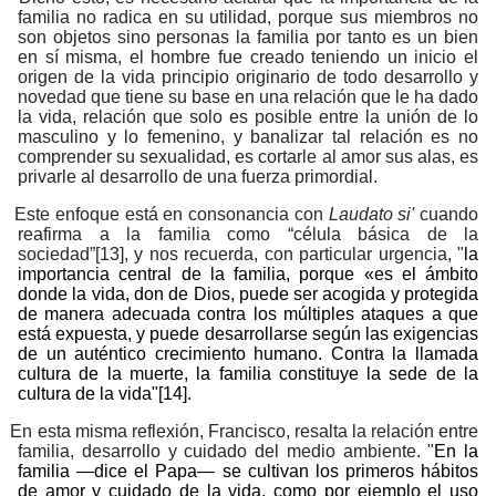
familia no radica en su utilidad, porque sus miembros no
son objetos sino personas la familia por tanto es un bien
en sí misma, el hombre fue creado teniendo un inicio el
origen de la vida principio originario de todo desarrollo y
novedad que tiene su base en una relación que le ha dado
la vida, relación que solo es posible entre la unión de lo
masculino y lo femenino, y banalizar tal relación es no
comprender su sexualidad, es cortarle al amor sus alas, es
privarle al desarrollo de una fuerza primordial.
Este enfoque está en consonancia con
Laudato si'
cuando
reafirma a la familia como “célula básica de la
sociedad”
[13]
, y nos recuerda, con particular urgencia, "
la
importancia central de la familia, porque «es el ámbito
donde la vida, don de Dios, puede ser acogida y protegida
de manera adecuada contra los múltiples ataques a que
está expuesta, y puede desarrollarse según las exigencias
de un auténtico crecimiento humano. Contra la llamada
cultura de la muerte, la familia constituye la sede de la
cultura de la vida"
[14]
.
En esta misma reflexión, Francisco, resalta la relación entre
familia, desarrollo y cuidado del medio ambiente. "
En la
familia —dice el Papa— se cultivan los primeros hábitos
de amor y cuidado de la vida, como por ejemplo el uso