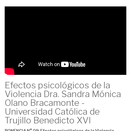
Efectos psicológicos de la
Violencia Dra. Sandra Mónica
Olano Bracamonte -
Universidad Católica de
Trujillo Benedicto XVI
PONENCIA N° 09: Efectos psicológicos de la Violencia