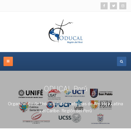
ODUCAL Perú
Organización de Universidades Católicas de América Latina
y el Caribe- Región del Perú