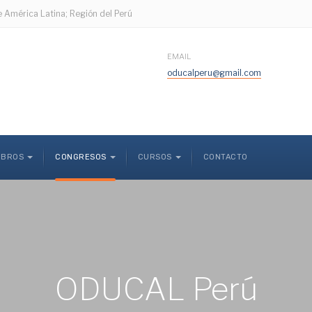
e América Latina; Región del Perú
EMAIL
oducalperu@gmail.com
MBROS
CONGRESOS
CURSOS
CONTACTO
ODUCAL Perú