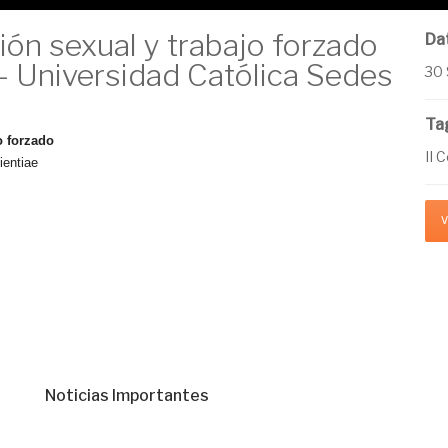
ión sexual y trabajo forzado
Da
- Universidad Católica Sedes
30
Ta
o forzado
II 
ientiae
Noticias Importantes