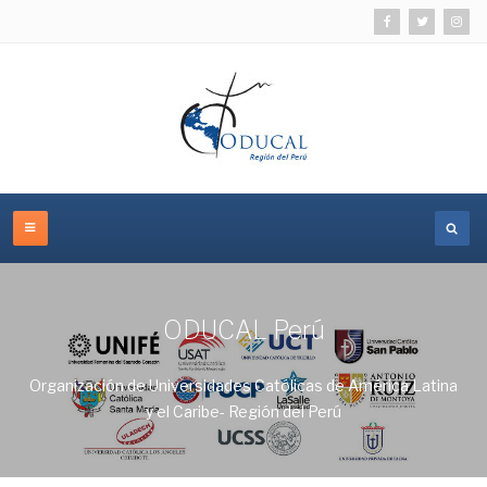
ODUCAL Perú
Organización de Universidades Católicas de América Latina
y el Caribe- Región del Perú